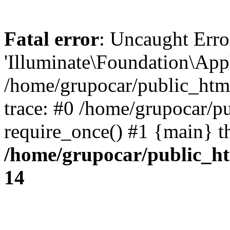
Fatal error
: Uncaught Erro
'Illuminate\Foundation\Appl
/home/grupocar/public_html
trace: #0 /home/grupocar/p
require_once() #1 {main} t
/home/grupocar/public_ht
14